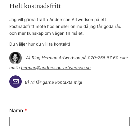
k
Helt kostnadsfritt
Jag vill gärna träffa Andersson Arfwedson på ett
kostnadsfritt möte hos er eller online då jag får goda råd
och mer kunskap om vägen till målet.
Du väljer hur du vill ta kontakt!
A) Ring Herman Arfwedson på 070-756 87 60 eller
maila
herman@andersson-arfwedson.se
B) Ni får gärna kontakta mig!
Namn
*