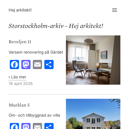
Hej arkitekt!
Storstockholm-arkiv - Hej arkitekt!
Reveljen
11
Reveljen 11
Varsam renovering på Gärdet
F
M
E
S
a
a
m
h
Läs mer
c
st
ai
ar
16 april 2026
e
o
l
e
Murklan
b
d
5
Murklan 5
o
o
Om- och tillbyggnad av villa
o
n
F
M
E
S
k