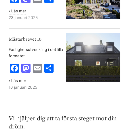
a
a
m
h
Läs mer
c
st
ai
ar
23 januari 2025
e
o
l
e
Mästarbrevet
b
d
10
Mästarbrevet 10
o
o
Fastighetsutveckling i det lilla
o
n
formatet
k
F
M
E
S
a
a
m
h
Läs mer
c
st
ai
ar
16 januari 2025
e
o
l
e
b
d
o
o
Vi hjälper dig att ta första steget mot din
o
n
dröm.