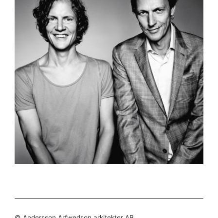
© Andersson Arfwedson arkitekter AB