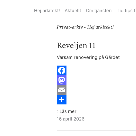
Hej arkitekt!
Aktuellt
Om tjänsten
Tio tips 
Privat-arkiv - Hej arkitekt!
Reveljen
Reveljen 11
11
Varsam renovering på Gärdet
F
a
M
c
a
E
e
s
m
S
Läs mer
b
t
a
h
16 april 2026
o
o
i
a
Murklan