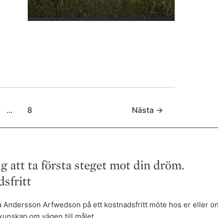
…
8
Nästa
→
ig att ta första steget mot din dröm.
sfritt
ffa Andersson Arfwedson på ett kostnadsfritt möte hos er eller on
kunskap om vägen till målet.