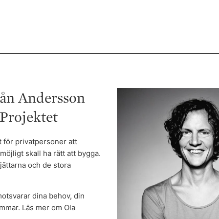
från Andersson
Projektet
t för privatpersoner att
öjligt skall ha rätt att bygga.
gjättarna och de stora
motsvarar dina behov, din
ömmar. Läs mer om Ola