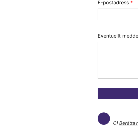
E-postadress
*
Eventuellt medd
C)
Berätta