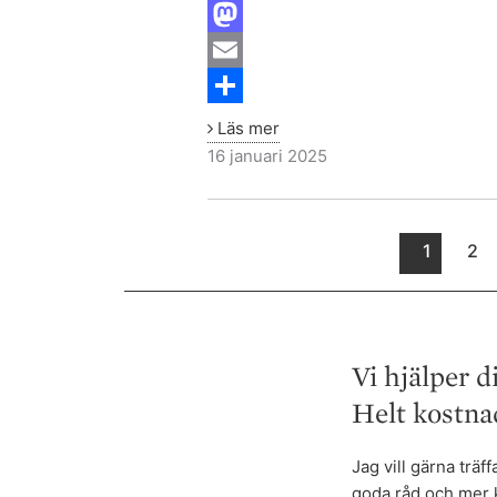
F
a
M
c
a
E
e
s
m
S
Läs mer
b
t
a
h
16 januari 2025
o
o
i
a
o
d
l
r
1
2
k
o
e
n
Vi hjälper d
Helt kostnad
Jag vill gärna trä
goda råd och mer 