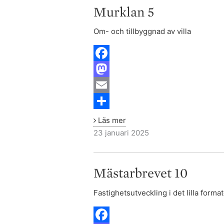
o
d
l
r
Murklan 5
5
k
o
e
Om- och tillbyggnad av villa
n
F
a
M
c
a
E
e
s
m
S
Läs mer
b
t
a
h
23 januari 2025
o
o
i
a
Mästarbrevet
o
d
l
r
Mästarbrevet 10
10
k
o
e
Fastighetsutveckling i det lilla format
n