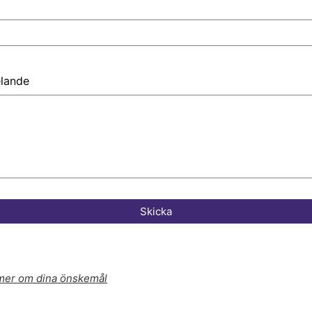
elande
Skicka
 mer om dina önskemål