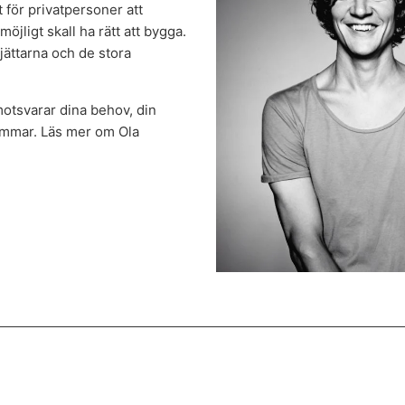
t för privatpersoner att
öjligt skall ha rätt att bygga.
gjättarna och de stora
motsvarar dina behov, din
ömmar. Läs mer om Ola
on-arfwedson.se