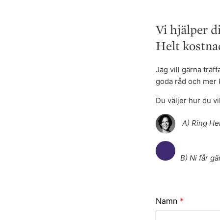
o
d
l
r
k
o
e
Vi hjälper d
n
Helt kostnad
Jag vill gärna trä
goda råd och mer 
Du väljer hur du vil
A) Ring He
B) Ni får g
Namn
*