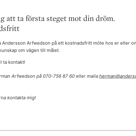
ig att ta första steget mot din dröm.
sfritt
ffa Andersson Arfwedson på ett kostnadsfritt möte hos er eller on
kunskap om vägen till målet.
l ta kontakt!
rman Arfwedson på 070-756 87 60 eller maila
herman@anderss
ärna kontakta mig!