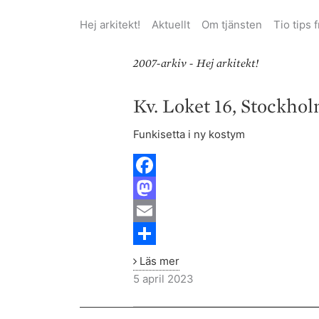
Hej arkitekt!
Aktuellt
Om tjänsten
Tio tips 
2007-arkiv - Hej arkitekt!
Kv.
Kv. Loket 16, Stockho
Loket
16,
Funkisetta i ny kostym
Stockholm
F
a
M
c
a
E
e
s
m
S
Läs mer
b
t
a
h
5 april 2023
o
o
i
a