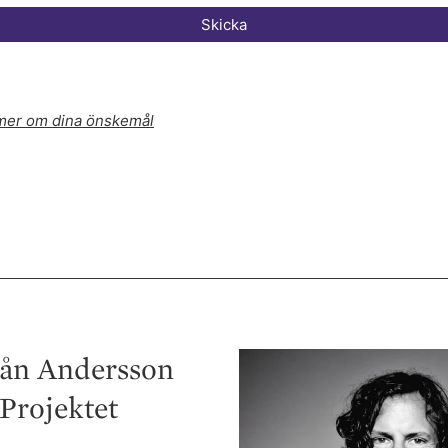
Skicka
 mer om dina önskemål
från Andersson
Projektet