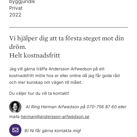
byggjuridik
Privat
2022
Vi hjälper dig att ta första steget mot din
dröm.
Helt kostnadsfritt
Jag vill gärna träffa Andersson Arfwedson på ett
kostnadsfritt möte hos er eller online då jag får goda råd
och mer kunskap om vägen till målet.
Du väljer hur du vill ta kontakt!
A) Ring Herman Arfwedson på 070-756 87 60 eller
maila
herman@andersson-arfwedson.se
B) Ni får gärna kontakta mig!