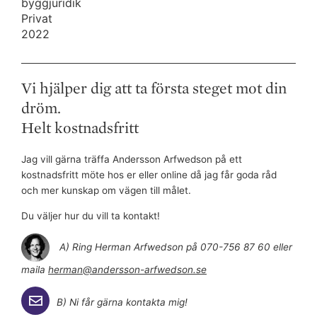
byggjuridik
Privat
2022
Vi hjälper dig att ta första steget mot din
dröm.
Helt kostnadsfritt
Jag vill gärna träffa Andersson Arfwedson på ett
kostnadsfritt möte hos er eller online då jag får goda råd
och mer kunskap om vägen till målet.
Du väljer hur du vill ta kontakt!
A) Ring Herman Arfwedson på 070-756 87 60 eller
maila
herman@andersson-arfwedson.se
B) Ni får gärna kontakta mig!