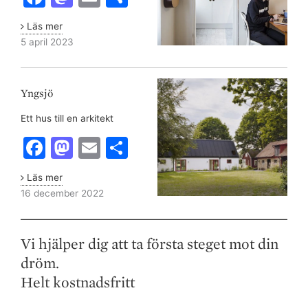
a
a
m
h
Läs mer
c
st
ai
ar
5 april 2023
e
o
l
e
Yngsjö
b
d
Yngsjö
o
o
Ett hus till en arkitekt
o
n
F
M
E
S
k
a
a
m
h
Läs mer
c
st
ai
ar
16 december 2022
e
o
l
e
b
d
Vi hjälper dig att ta första steget mot din
o
o
dröm.
o
n
Helt kostnadsfritt
k