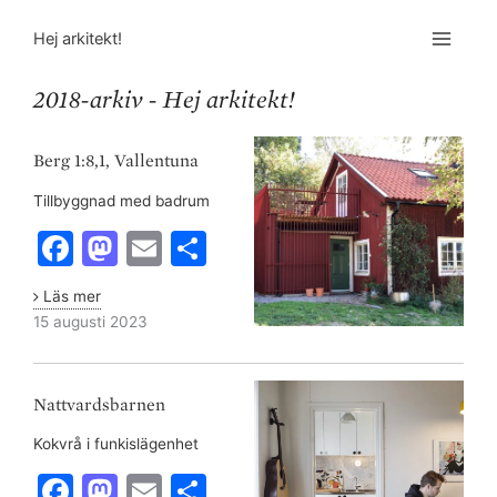
Hej arkitekt!
2018-arkiv - Hej arkitekt!
Berg
1:8,1,
Berg 1:8,1, Vallentuna
Vallentuna
Tillbyggnad med badrum
F
M
E
S
a
a
m
h
Läs mer
c
st
ai
ar
15 augusti 2023
e
o
l
e
Nattvardsbarnen
b
d
Nattvardsbarnen
o
o
Kokvrå i funkislägenhet
o
n
F
M
E
S
k